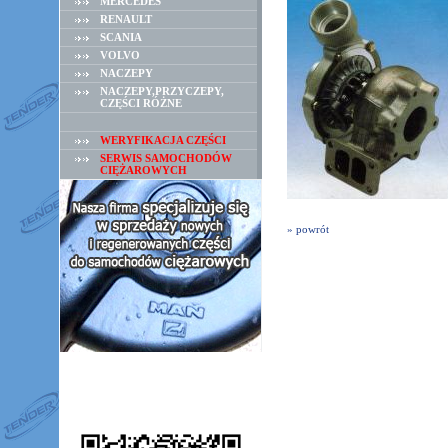
MERCEDES
RENAULT
SCANIA
VOLVO
NACZEPY
NACZEPY,PRZYCZEPY,
CZĘŚCI RÓŻNE
WERYFIKACJA CZĘŚCI
SERWIS SAMOCHODÓW
CIĘŻAROWYCH
» powrót