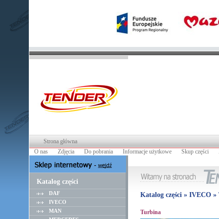
Strona główna
O nas
Zdjęcia
Do pobrania
Informacje użytkowe
Skup części
Katalog części
DAF
Katalog części » IVECO »
IVECO
MAN
Turbina