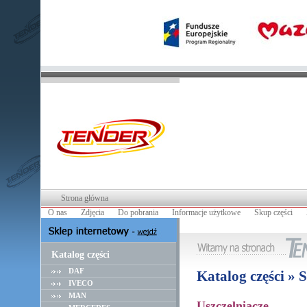
Strona główna
O nas
Zdjęcia
Do pobrania
Informacje użytkowe
Skup części
Katalog części
DAF
Katalog części » 
IVECO
MAN
Uszczelniacze