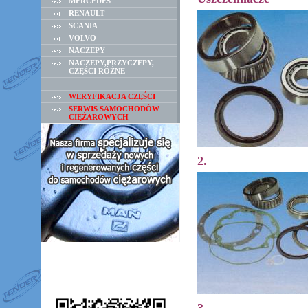
MERCEDES
RENAULT
SCANIA
VOLVO
NACZEPY
NACZEPY,PRZYCZEPY,
CZĘŚCI RÓŻNE
WERYFIKACJA CZĘŚCI
SERWIS SAMOCHODÓW
CIĘŻAROWYCH
2.