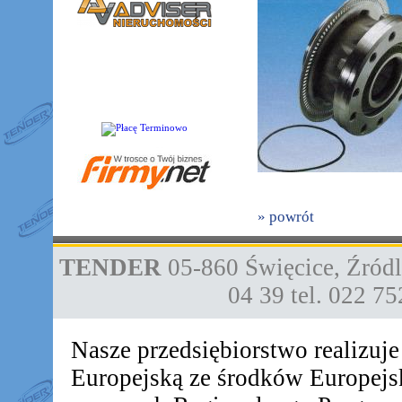
» powrót
TENDER
05-860
Święcice
,
Źródl
04 39
tel. 022 7
Nasze przedsiębiorstwo realizuj
Europejską ze środków Europej