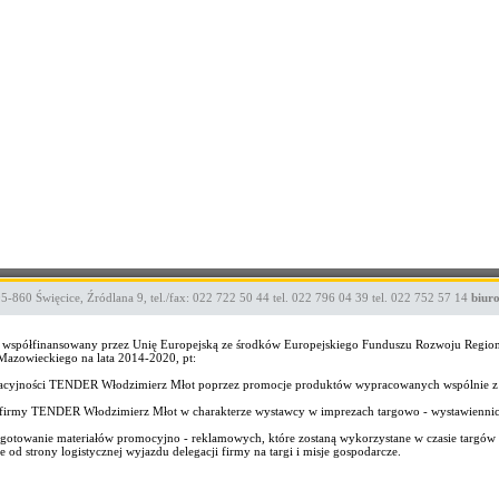
05-860
Święcice
,
Źródlana 9
,
tel./fax: 022 722 50 44
tel. 022 796 04 39
tel. 022 752 57 14
biur
ekt współfinansowany przez Unię Europejską ze środków Europejskiego Funduszu Rozwoju Regi
zowieckiego na lata 2014-2020, pt:
wacyjności TENDER Włodzimierz Młot poprzez promocje produktów wypracowanych wspólnie z
wo firmy TENDER Włodzimierz Młot w charakterze wystawcy w imprezach targowo - wystawienni
gotowanie materiałów promocyjno - reklamowych, które zostaną wykorzystane w czasie targów i
od strony logistycznej wyjazdu delegacji firmy na targi i misje gospodarcze.