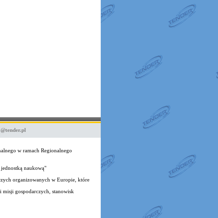
o@tender.pl
onalnego w ramach Regionalnego
 jednostką naukową"
czych organizowanych w Europie, które
 misji gospodarczych, stanowisk