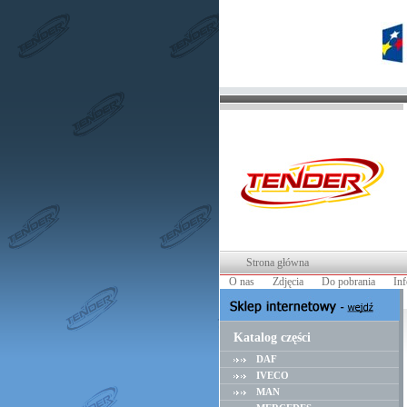
Strona główna
O nas
Zdjęcia
Do pobrania
In
Katalog części
DAF
IVECO
MAN