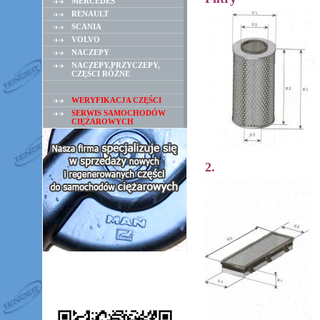
MERCEDES
RENAULT
SCANIA
VOLVO
NACZEPY
NACZEPY,PRZYCZEPY,
CZĘŚCI RÓŻNE
WERYFIKACJA CZĘŚCI
SERWIS SAMOCHODÓW
CIĘŻAROWYCH
2.