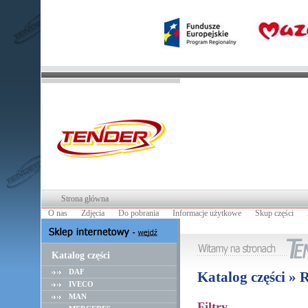
Strona główna
O nas
Zdjęcia
Do pobrania
Informacje użytkowe
Skup części
Katalog części
DAF
Katalog części »
IVECO
MAN
Filtry