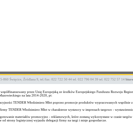
05-860
Święcice
,
Źródlana 9
,
tel./fax: 022 722 50 44
tel. 022 796 04 39
tel. 022 752 57 14
biur
ekt współfinansowany przez Unię Europejską ze środków Europejskiego Funduszu Rozwoju Regi
zowieckiego na lata 2014-2020, pt:
wacyjności TENDER Włodzimierz Młot poprzez promocje produktów wypracowanych wspólnie z
wo firmy TENDER Włodzimierz Młot w charakterze wystawcy w imprezach targowo - wystawienni
gotowanie materiałów promocyjno - reklamowych, które zostaną wykorzystane w czasie targów i
od strony logistycznej wyjazdu delegacji firmy na targi i misje gospodarcze.