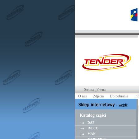
Strona główna
O nas
Zdjęcia
Do pobrania
In
Katalog części
DAF
IVECO
MAN