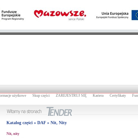
formacje użytkowe
Skup części
ZAREJESTRUJ SIĘ
Kariera
Certyfikaty
Fun
Katalog części » DAF » Nit, Nity
Nit, nity