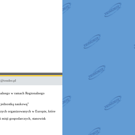
o@tender.pl
onalnego w ramach Regionalnego
 jednostką naukową"
czych organizowanych w Europie, które
 misji gospodarczych, stanowisk