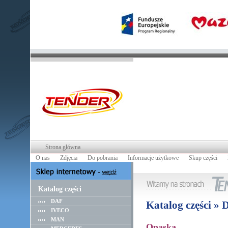
Strona główna
O nas
Zdjęcia
Do pobrania
Informacje użytkowe
Skup części
Katalog części
DAF
Katalog części »
IVECO
MAN
Opaska