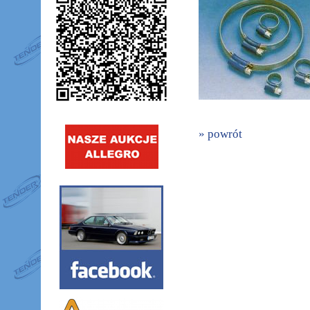
» powrót