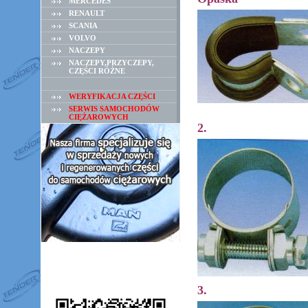
MERCEDES
RENAULT
SCANIA
VOLVO
NACZEPY
NACZEPY,PRZYCZEPY,
CZĘŚCI RÓŻNE
WERYFIKACJA CZĘŚCI
SERWIS SAMOCHODÓW
CIĘŻAROWYCH
2.
3.