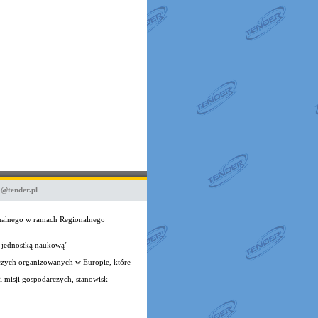
o@tender.pl
onalnego w ramach Regionalnego
 jednostką naukową"
czych organizowanych w Europie, które
 misji gospodarczych, stanowisk