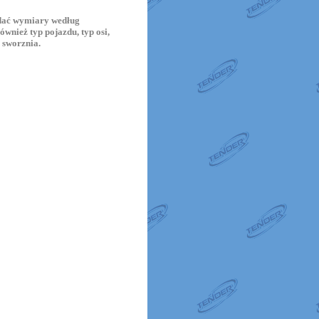
odać wymiary według
wnież typ pojazdu, typ osi,
e sworznia.