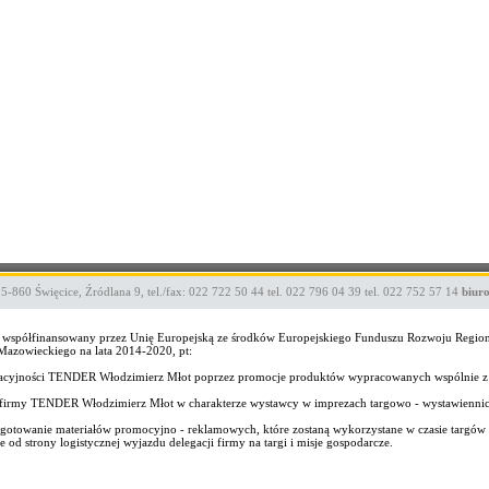
05-860
Święcice
,
Źródlana 9
,
tel./fax: 022 722 50 44
tel. 022 796 04 39
tel. 022 752 57 14
biur
ekt współfinansowany przez Unię Europejską ze środków Europejskiego Funduszu Rozwoju Regi
zowieckiego na lata 2014-2020, pt:
wacyjności TENDER Włodzimierz Młot poprzez promocje produktów wypracowanych wspólnie z
wo firmy TENDER Włodzimierz Młot w charakterze wystawcy w imprezach targowo - wystawienni
gotowanie materiałów promocyjno - reklamowych, które zostaną wykorzystane w czasie targów i
od strony logistycznej wyjazdu delegacji firmy na targi i misje gospodarcze.