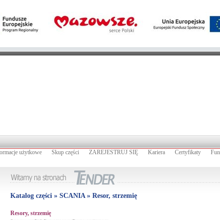
formacje użytkowe
Skup części
ZAREJESTRUJ SIĘ
Kariera
Certyfikaty
Fun
Katalog części » SCANIA » Resor, strzemię
Resory, strzemię