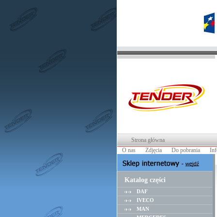
Strona główna
O nas
Zdjęcia
Do pobrania
In
Katalog części
DAF
IVECO
MAN