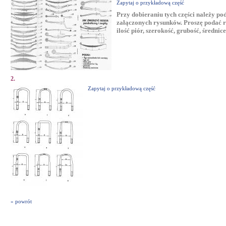
Zapytaj o przykładową część
Przy dobieraniu tych części należy p
załączonych rysunków. Proszę podać ró
ilość piór, szerokość, grubość, średnic
2.
Zapytaj o przykładową część
» powrót