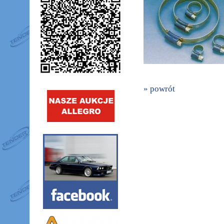
» powrót