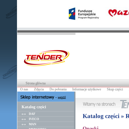
Strona główna
O nas
Zdjęcia
Do pobrania
Informacje użytkowe
Skup części
Katalog części
DAF
Katalog części 
IVECO
MAN
Opaski