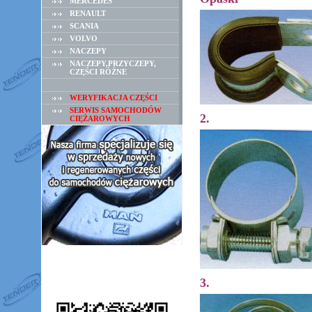
MERCEDES
RENAULT
SCANIA
VOLVO
NACZEPY
NACZEPY,PRZYCZEPY,
CZĘŚCI RÓŻNE
WERYFIKACJA CZĘŚCI
SERWIS SAMOCHODÓW
2.
CIĘŻAROWYCH
3.