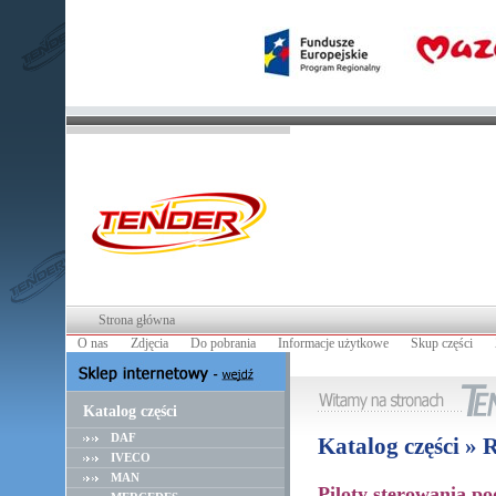
Strona główna
O nas
Zdjęcia
Do pobrania
Informacje użytkowe
Skup części
Katalog części
DAF
Katalog części »
IVECO
MAN
Piloty sterowania p