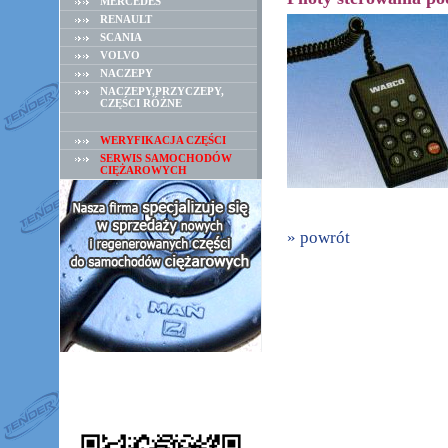
MERCEDES
RENAULT
SCANIA
VOLVO
NACZEPY
NACZEPY,PRZYCZEPY,
CZĘŚCI RÓŻNE
WERYFIKACJA CZĘŚCI
SERWIS SAMOCHODÓW
CIĘŻAROWYCH
» powrót