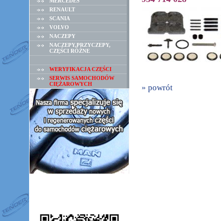
MERCEDES
RENAULT
SCANIA
VOLVO
NACZEPY
NACZEPY,PRZYCZEPY,
CZĘŚCI RÓŻNE
WERYFIKACJA CZĘŚCI
SERWIS SAMOCHODÓW
CIĘŻAROWYCH
» powrót