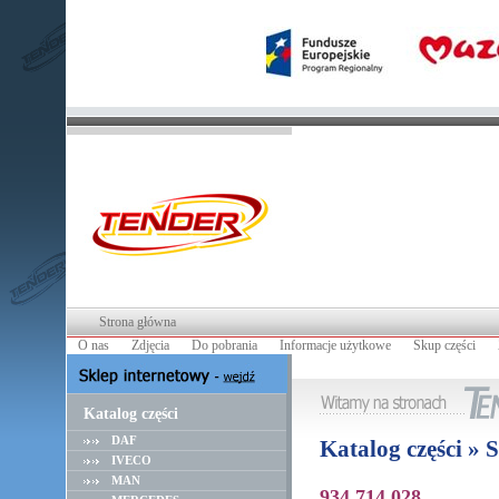
Strona główna
O nas
Zdjęcia
Do pobrania
Informacje użytkowe
Skup części
Katalog części
DAF
Katalog części »
IVECO
MAN
934 714 028