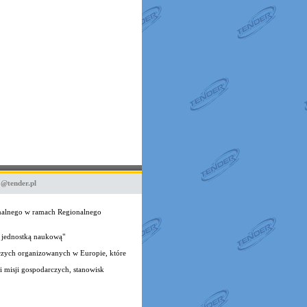
o@tender.pl
onalnego w ramach Regionalnego
 jednostką naukową"
czych organizowanych w Europie, które
 misji gospodarczych, stanowisk