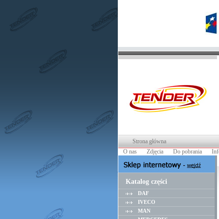
Strona główna
O nas
Zdjęcia
Do pobrania
In
Katalog części
DAF
IVECO
MAN