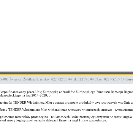
05-860
Święcice
,
Źródlana 9
,
tel./fax: 022 722 50 44
tel. 022 796 04 39
tel. 022 752 57 14
biur
ekt współfinansowany przez Unię Europejską ze środków Europejskiego Funduszu Rozwoju Regi
zowieckiego na lata 2014-2020, pt:
wacyjności TENDER Włodzimierz Młot poprzez promocje produktów wypracowanych wspólnie z
wo firmy TENDER Włodzimierz Młot w charakterze wystawcy w imprezach targowo - wystawienni
gotowanie materiałów promocyjno - reklamowych, które zostaną wykorzystane w czasie targów i
od strony logistycznej wyjazdu delegacji firmy na targi i misje gospodarcze.