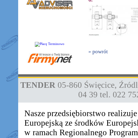
» powrót
TENDER
05-860
Święcice
,
Źródl
04 39
tel. 022 7
Nasze przedsiębiorstwo realizuj
Europejską ze środków Europej
w ramach Regionalnego Progra