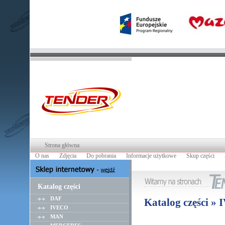
Strona główna
O nas
Zdjęcia
Do pobrania
Informacje użytkowe
Skup części
Katalog części
DAF
Katalog części »
IVECO
MAN