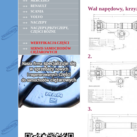
MERCEDES
RENAULT
Wał napędowy, krzy
SCANIA
VOLVO
NACZEPY
NACZEPY,PRZYCZEPY,
CZĘŚCI RÓŻNE
WERYFIKACJA CZĘŚCI
SERWIS SAMOCHODÓW
CIĘŻAROWYCH
2.
3.