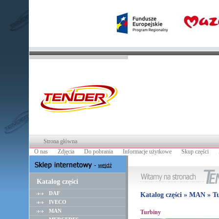
Strona główna
O nas
Zdjęcia
Do pobrania
Informacje użytkowe
Skup części
Katalog części
DAF
Katalog części » MAN » T
IVECO
MAN
Turbiny