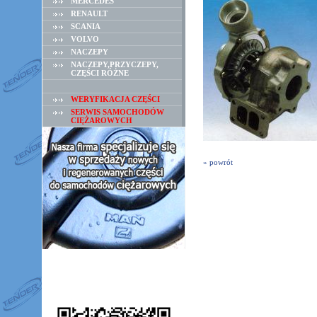
MERCEDES
RENAULT
SCANIA
VOLVO
NACZEPY
NACZEPY,PRZYCZEPY,
CZĘŚCI RÓŻNE
WERYFIKACJA CZĘŚCI
SERWIS SAMOCHODÓW
CIĘŻAROWYCH
» powrót