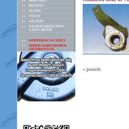
MERCEDES
RENAULT
SCANIA
VOLVO
NACZEPY
NACZEPY,PRZYCZEPY,
CZĘŚCI RÓŻNE
WERYFIKACJA CZĘŚCI
SERWIS SAMOCHODÓW
CIĘŻAROWYCH
» powrót