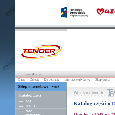
Strona główna
O nas
Zdjęcia
Do pobrania
Informacje użytkowe
Skup części
Katalog części
DAF
Katalog części »
IVECO
MAN
Obudowa 4042 nr 72