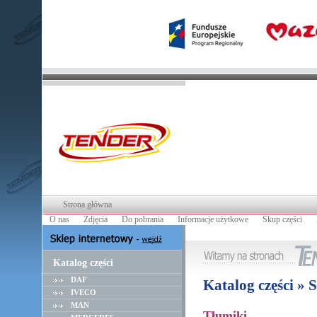
Strona główna
O nas
Zdjęcia
Do pobrania
Informacje użytkowe
Skup części
Katalog części
DAF
Katalog części »
IVECO
MAN
Tłumiki