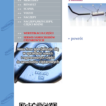
MERCEDES
RENAULT
SCANIA
VOLVO
NACZEPY
NACZEPY,PRZYCZEPY,
CZĘŚCI RÓŻNE
WERYFIKACJA CZĘŚCI
SERWIS SAMOCHODÓW
» powrót
CIĘŻAROWYCH