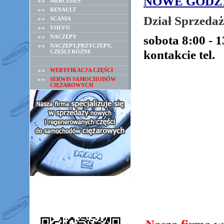
NOWE GODZ
MERCEDES
RENAULT
Dział Sprzedaż
SCANIA
VOLVO
sobota 8:00 - 
NACZEPY
NACZEPY,PRZYCZEPY,
kontakcie tel.
CZĘŚCI RÓŻNE
WERYFIKACJA CZĘŚCI
SERWIS SAMOCHODÓW
CIĘŻAROWYCH