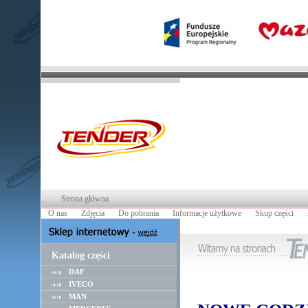
Strona główna
O nas
Zdjęcia
Do pobrania
Informacje użytkowe
Skup części
Katalog części
DAF
IVECO
MAN