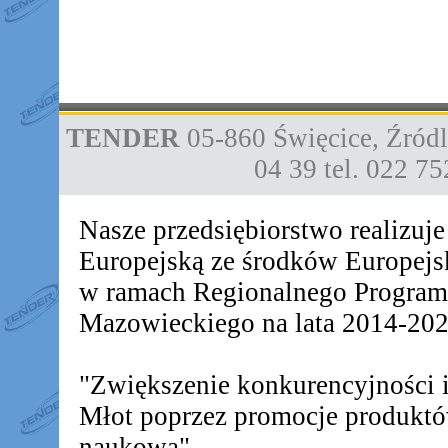
TENDER
05-860
Święcice
,
Źródl
04 39
tel. 022 7
Nasze przedsiębiorstwo realizuj
Europejską ze środków Europej
w ramach Regionalnego Progra
Mazowieckiego na lata 2014-2020
"Zwiększenie konkurencyjności
Młot poprzez promocje produkt
naukową"