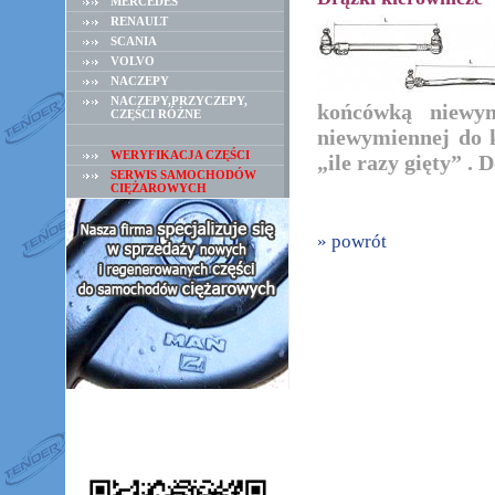
MERCEDES
RENAULT
SCANIA
VOLVO
NACZEPY
NACZEPY,PRZYCZEPY,
końcówką niewym
CZĘŚCI RÓŻNE
niewymiennej do k
WERYFIKACJA CZĘŚCI
„ile razy gięty” 
SERWIS SAMOCHODÓW
CIĘŻAROWYCH
» powrót