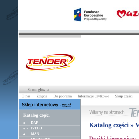
Strona główna
O nas
Zdjęcia
Do pobrania
Informacje użytkowe
Skup części
Katalog części
DAF
Katalog części »
IVECO
MAN
Drążki kierownicze