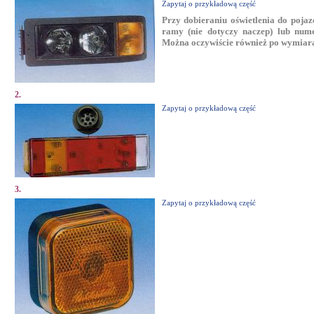
Zapytaj o przykładową część
Przy dobieraniu oświetlenia do poja
ramy (nie dotyczy naczep) lub nume
Można oczywiście również po wymiara
2.
Zapytaj o przykładową część
3.
Zapytaj o przykładową część