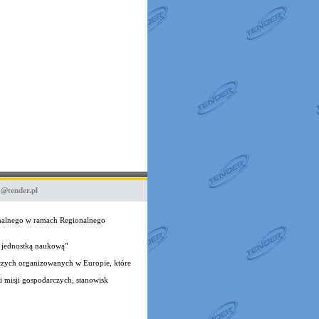
o@tender.pl
onalnego w ramach Regionalnego
 jednostką naukową"
czych organizowanych w Europie, które
 misji gospodarczych, stanowisk