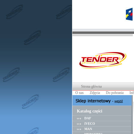
Strona główna
O nas
Zdjęcia
Do pobrania
In
Katalog części
DAF
IVECO
MAN