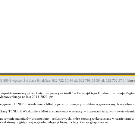
05-860
Święcice
,
Źródlana 9
,
tel./fax: 022 722 50 44
tel. 022 796 04 39
tel. 022 752 57 14
biur
ekt współfinansowany przez Unię Europejską ze środków Europejskiego Funduszu Rozwoju Regi
zowieckiego na lata 2014-2020, pt:
wacyjności TENDER Włodzimierz Młot poprzez promocje produktów wypracowanych wspólnie z
wo firmy TENDER Włodzimierz Młot w charakterze wystawcy w imprezach targowo - wystawienni
gotowanie materiałów promocyjno - reklamowych, które zostaną wykorzystane w czasie targów i
od strony logistycznej wyjazdu delegacji firmy na targi i misje gospodarcze.