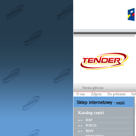
Strona główna
O nas
Zdjęcia
Do pobrania
In
Katalog części
DAF
IVECO
MAN