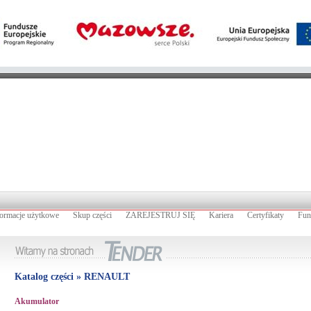
formacje użytkowe
Skup części
ZAREJESTRUJ SIĘ
Kariera
Certyfikaty
Fun
Katalog części » RENAULT
Akumulator