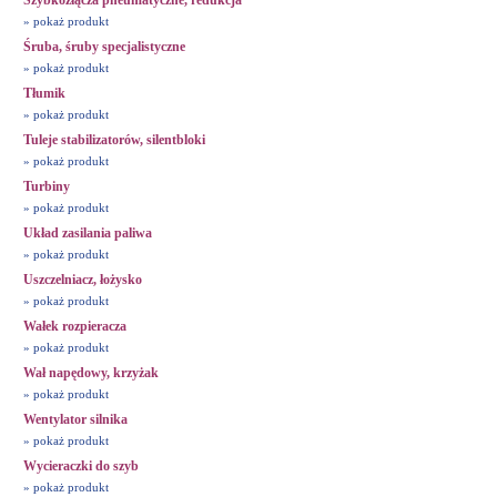
Szybkozłącza pneumatyczne, redukcja
» pokaż produkt
Śruba, śruby specjalistyczne
» pokaż produkt
Tłumik
» pokaż produkt
Tuleje stabilizatorów, silentbloki
» pokaż produkt
Turbiny
» pokaż produkt
Układ zasilania paliwa
» pokaż produkt
Uszczelniacz, łożysko
» pokaż produkt
Wałek rozpieracza
» pokaż produkt
Wał napędowy, krzyżak
» pokaż produkt
Wentylator silnika
» pokaż produkt
Wycieraczki do szyb
» pokaż produkt