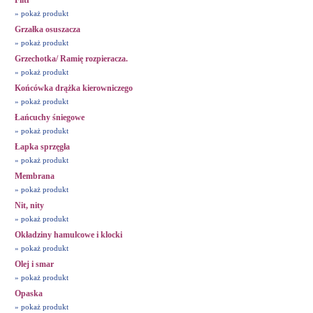
Filtr
» pokaż produkt
Grzałka osuszacza
» pokaż produkt
Grzechotka/ Ramię rozpieracza.
» pokaż produkt
Końcówka drążka kierowniczego
» pokaż produkt
Łańcuchy śniegowe
» pokaż produkt
Łapka sprzęgła
» pokaż produkt
Membrana
» pokaż produkt
Nit, nity
» pokaż produkt
Okładziny hamulcowe i klocki
» pokaż produkt
Olej i smar
» pokaż produkt
Opaska
» pokaż produkt