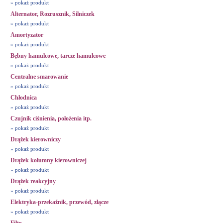
» pokaż produkt
Alternator, Rozrusznik, Silniczek
» pokaż produkt
Amortyzator
» pokaż produkt
Bębny hamulcowe, tarcze hamulcowe
» pokaż produkt
Centralne smarowanie
» pokaż produkt
Chłodnica
» pokaż produkt
Czujnik ciśnienia, położenia itp.
» pokaż produkt
Drążek kierowniczy
» pokaż produkt
Drążek kolumny kierowniczej
» pokaż produkt
Drążek reakcyjny
» pokaż produkt
Elektryka-przekaźnik, przewód, złącze
» pokaż produkt