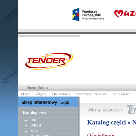
Strona główna
O nas
Zdjęcia
Do pobrania
Informacje użytkowe
Skup części
Katalog części
DAF
Katalog części »
IVECO
MAN
Oświetlenie