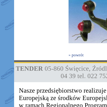
» powrót
TENDER
05-860
Święcice
,
Źródl
04 39
tel. 022 7
Nasze przedsiębiorstwo realizuj
Europejską ze środków Europej
w ramach Regionalnego Progra