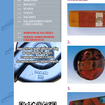
MERCEDES
RENAULT
SCANIA
VOLVO
NACZEPY
NACZEPY,PRZYCZEPY,
CZĘŚCI RÓŻNE
WERYFIKACJA CZĘŚCI
SERWIS SAMOCHODÓW
CIĘŻAROWYCH
2.
3.