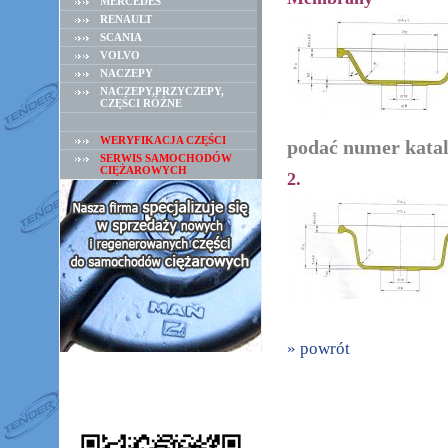
MERCEDES
RENAULT
SCANIA
VOLVO
NACZEPY
NACZEPY,PRZYCZEPY,
CZĘŚCI RÓŻNE
WERYFIKACJA CZĘŚCI
podać numer katal
SERWIS SAMOCHODÓW
CIĘŻAROWYCH
2.
» powrót