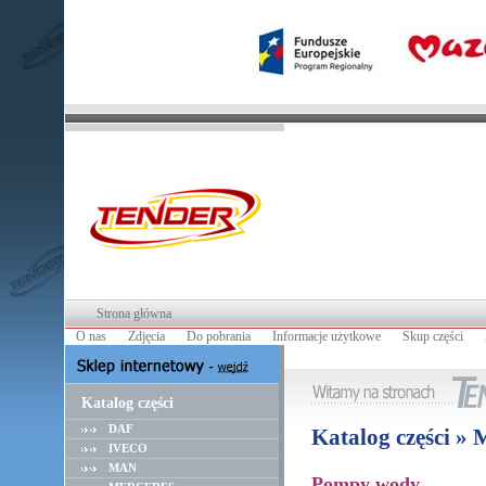
Strona główna
O nas
Zdjęcia
Do pobrania
Informacje użytkowe
Skup części
Katalog części
DAF
Katalog części 
IVECO
MAN
Pompy wody