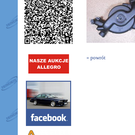
» powrót