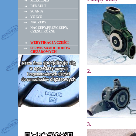
MERCEDES
RENAULT
SCANIA
VOLVO
NACZEPY
NACZEPY,PRZYCZEPY,
CZĘŚCI RÓŻNE
WERYFIKACJA CZĘŚCI
SERWIS SAMOCHODÓW
CIĘŻAROWYCH
2.
3.