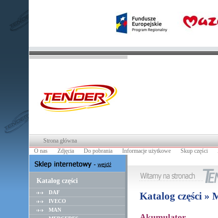
Strona główna
O nas
Zdjęcia
Do pobrania
Informacje użytkowe
Skup części
Katalog części
DAF
Katalog części 
IVECO
MAN
Akumulator