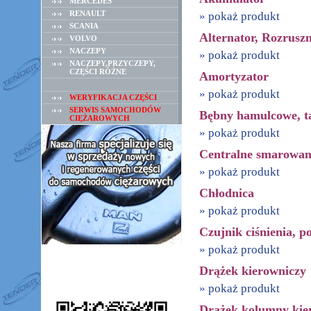
MERCEDES
RENAULT
» pokaż produkt
SCANIA
Alternator, Rozruszn
VOLVO
NACZEPY
» pokaż produkt
NACZEPY,PRZYCZEPY,
CZĘŚCI RÓŻNE
Amortyzator
» pokaż produkt
WERYFIKACJA CZĘŚCI
SERWIS SAMOCHODÓW
Bębny hamulcowe, t
CIĘŻAROWYCH
» pokaż produkt
Centralne smarowan
» pokaż produkt
Chłodnica
» pokaż produkt
Czujnik ciśnienia, po
» pokaż produkt
Drążek kierowniczy
» pokaż produkt
Drążek kolumny kie