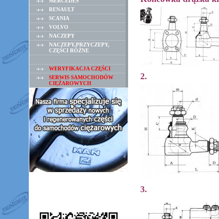
MERCEDES
RENAULT
SCANIA
VOLVO
NACZEPY
NACZEPY,PRZYCZEPY,
CZĘŚCI RÓŻNE
WERYFIKACJA CZĘŚCI
2.
SERWIS SAMOCHODÓW
CIĘŻAROWYCH
3.