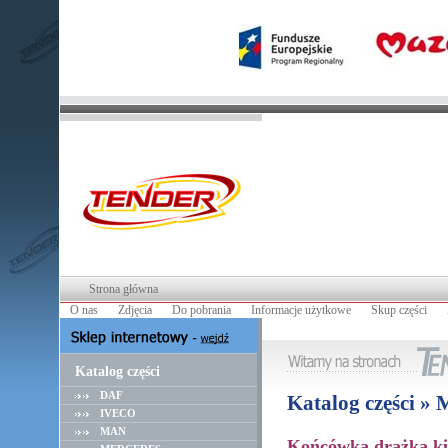
Strona główna
O nas
Zdjęcia
Do pobrania
Informacje użytkowe
Skup części
Katalog części
DAF
Katalog części 
IVECO
MAN
Końcówka drążka ki