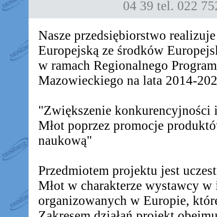
04 39
tel. 022 7
Nasze przedsiębiorstwo realizuj
Europejską ze środków Europej
w ramach Regionalnego Progra
Mazowieckiego na lata 2014-2020
"Zwiększenie konkurencyjności
Młot poprzez promocje produkt
naukową"
Przedmiotem projektu jest ucz
Młot w charakterze wystawcy w 
organizowanych w Europie, któr
Zakresem działań projekt obejm