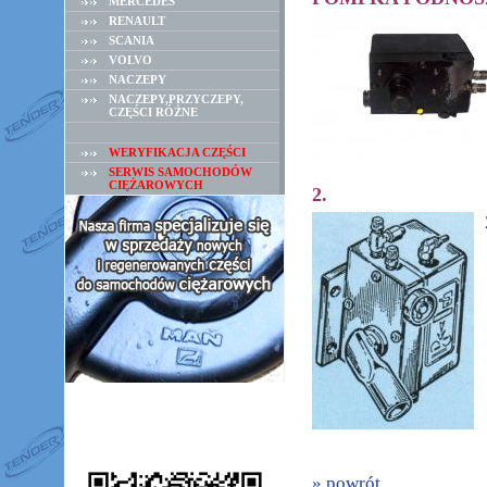
MERCEDES
RENAULT
SCANIA
VOLVO
NACZEPY
NACZEPY,PRZYCZEPY,
CZĘŚCI RÓŻNE
WERYFIKACJA CZĘŚCI
SERWIS SAMOCHODÓW
CIĘŻAROWYCH
2.
» powrót