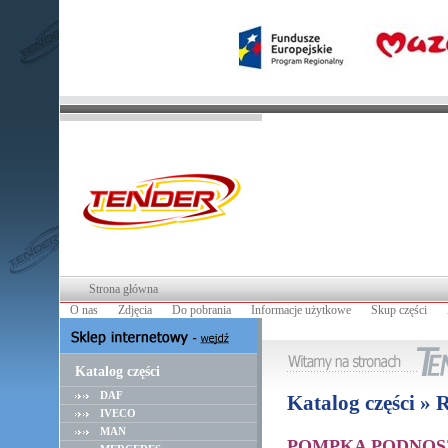
Strona główna
O nas
Zdjęcia
Do pobrania
Informacje użytkowe
Skup części
Katalog części
DAF
Katalog części 
IVECO
MAN
POMPKA PODNOSZE