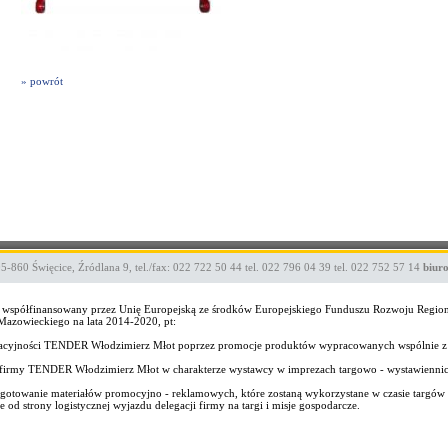
» powrót
05-860
Święcice
,
Źródlana 9
,
tel./fax: 022 722 50 44
tel. 022 796 04 39
tel. 022 752 57 14
biur
ekt współfinansowany przez Unię Europejską ze środków Europejskiego Funduszu Rozwoju Regi
zowieckiego na lata 2014-2020, pt:
wacyjności TENDER Włodzimierz Młot poprzez promocje produktów wypracowanych wspólnie z
wo firmy TENDER Włodzimierz Młot w charakterze wystawcy w imprezach targowo - wystawienni
gotowanie materiałów promocyjno - reklamowych, które zostaną wykorzystane w czasie targów i
od strony logistycznej wyjazdu delegacji firmy na targi i misje gospodarcze.