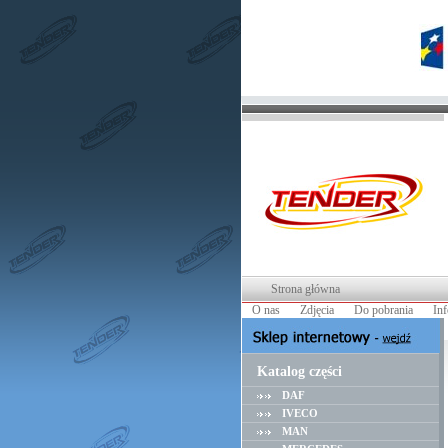
Strona główna
O nas
Zdjęcia
Do pobrania
In
Katalog części
DAF
IVECO
MAN