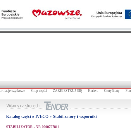
formacje użytkowe
Skup części
ZAREJESTRUJ SIĘ
Kariera
Certyfikaty
Fun
Katalog części » IVECO » Stabilizatory i wsporniki
STABILIZATOR - NR 0000707811