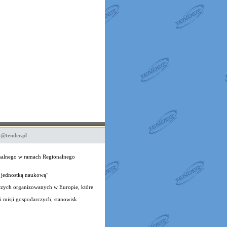
o@tender.pl
onalnego w ramach Regionalnego
 jednostką naukową"
czych organizowanych w Europie, które
 misji gospodarczych, stanowisk