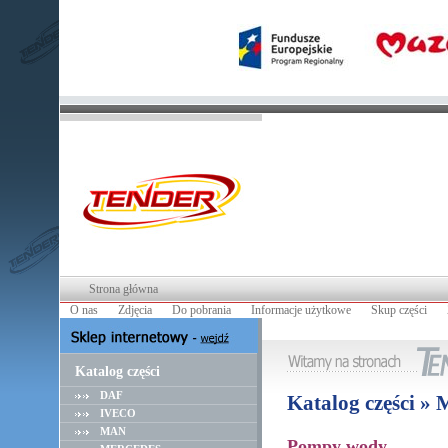
Strona główna
O nas
Zdjęcia
Do pobrania
Informacje użytkowe
Skup części
Katalog części
DAF
Katalog części
IVECO
MAN
Pompy wody