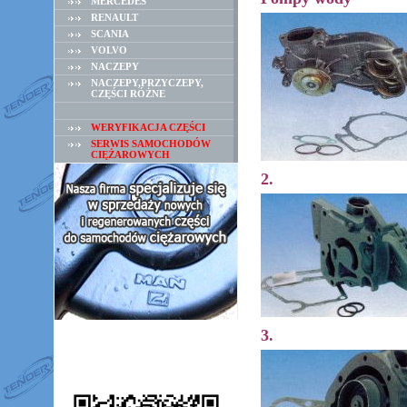
MERCEDES
RENAULT
SCANIA
VOLVO
NACZEPY
NACZEPY,PRZYCZEPY,
CZĘŚCI RÓŻNE
WERYFIKACJA CZĘŚCI
SERWIS SAMOCHODÓW
CIĘŻAROWYCH
2.
3.