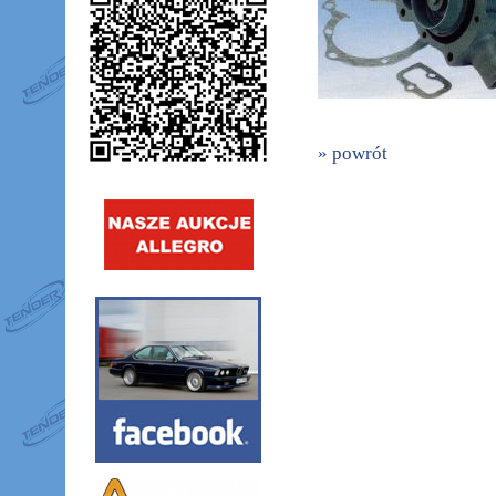
» powrót