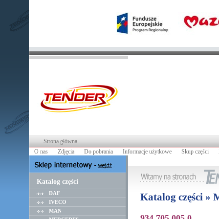
Strona główna
O nas
Zdjęcia
Do pobrania
Informacje użytkowe
Skup części
Katalog części
DAF
Katalog części 
IVECO
MAN
934 705 005 0