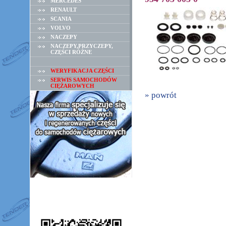
MERCEDES
RENAULT
SCANIA
VOLVO
NACZEPY
NACZEPY,PRZYCZEPY,
CZĘŚCI RÓŻNE
WERYFIKACJA CZĘŚCI
SERWIS SAMOCHODÓW
CIĘŻAROWYCH
» powrót