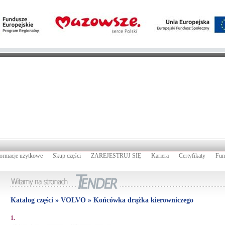
formacje użytkowe
Skup części
ZAREJESTRUJ SIĘ
Kariera
Certyfikaty
Fun
Katalog części » VOLVO » Końcówka drążka kierowniczego
1.