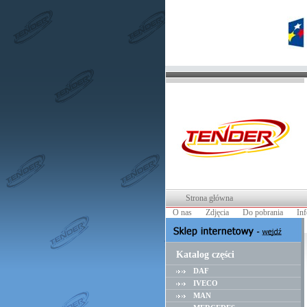
Strona główna
O nas
Zdjęcia
Do pobrania
In
Katalog części
DAF
IVECO
MAN