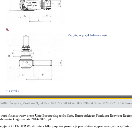
6.
Zapytaj o przykładową część
» powrót
05-860
Święcice
,
Źródlana 9
,
tel./fax: 022 722 50 44
tel. 022 796 04 39
tel. 022 752 57 14
biur
ekt współfinansowany przez Unię Europejską ze środków Europejskiego Funduszu Rozwoju Regi
zowieckiego na lata 2014-2020, pt:
wacyjności TENDER Włodzimierz Młot poprzez promocje produktów wypracowanych wspólnie z