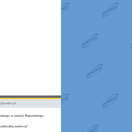
o@tender.pl
onalnego w ramach Regionalnego
 jednostką naukową"