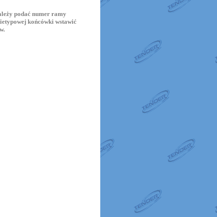
ależy podać numer ramy
nietypowej końcówki wstawić
w.