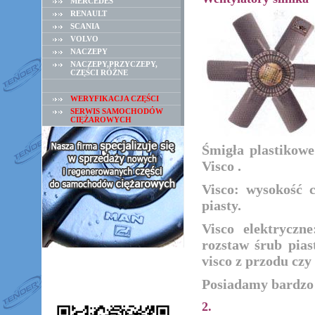
MERCEDES
RENAULT
SCANIA
VOLVO
NACZEPY
NACZEPY,PRZYCZEPY,
CZĘŚCI RÓŻNE
WERYFIKACJA CZĘŚCI
SERWIS SAMOCHODÓW
CIĘŻAROWYCH
Śmigła plastikowe:
Visco .
Visco: wysokość 
piasty.
Visco elektryczn
rozstaw śrub pias
visco z przodu czy 
Posiadamy bardzo 
2.