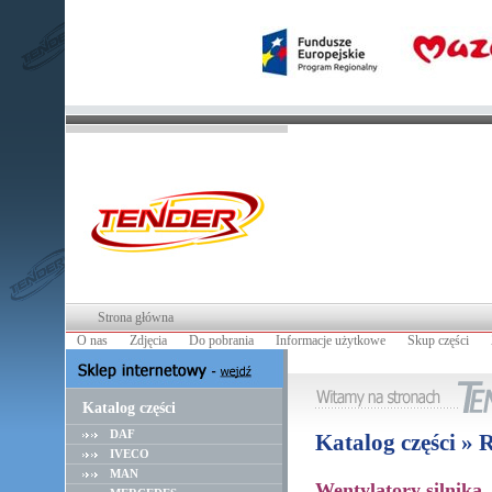
Strona główna
O nas
Zdjęcia
Do pobrania
Informacje użytkowe
Skup części
Katalog części
DAF
Katalog części »
IVECO
MAN
Wentylatory silnika