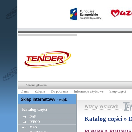
Strona główna
O nas
Zdjęcia
Do pobrania
Informacje użytkowe
Skup części
Katalog części
DAF
Katalog części »
IVECO
MAN
POMPKA PODNOSZE