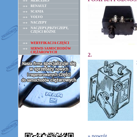
MERCEDES
RENAULT
SCANIA
VOLVO
NACZEPY
NACZEPY,PRZYCZEPY,
CZĘŚCI RÓŻNE
WERYFIKACJA CZĘŚCI
SERWIS SAMOCHODÓW
CIĘŻAROWYCH
2.
» powrót