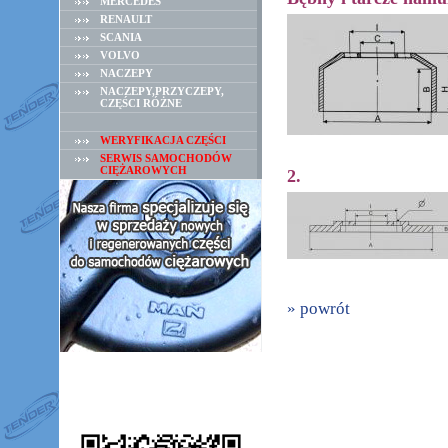
MERCEDES
RENAULT
SCANIA
VOLVO
NACZEPY
NACZEPY,PRZYCZEPY,
CZĘŚCI RÓŻNE
WERYFIKACJA CZĘŚCI
SERWIS SAMOCHODÓW
CIĘŻAROWYCH
2.
» powrót