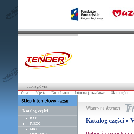
Strona główna
O nas
Zdjęcia
Do pobrania
Informacje użytkowe
Skup części
Katalog części
DAF
Katalog części »
IVECO
MAN
Bębny i tarcze hamu