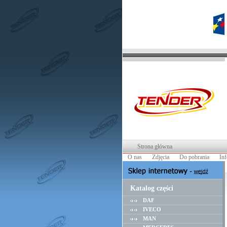
Strona główna
O nas
Zdjęcia
Do pobrania
In
Katalog części
DAF
IVECO
MAN