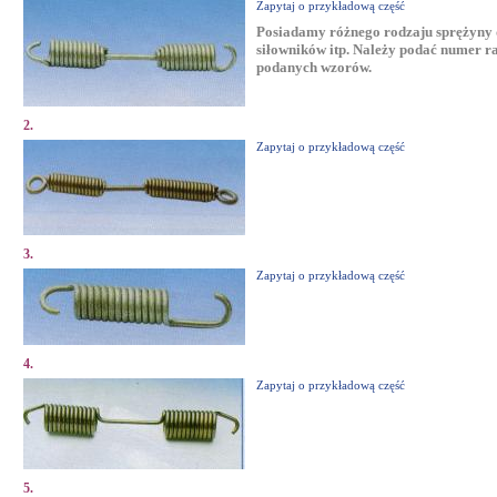
Zapytaj o przykładową część
Posiadamy różnego rodzaju sprężyny 
siłowników itp. Należy podać numer 
podanych wzorów.
2.
Zapytaj o przykładową część
3.
Zapytaj o przykładową część
4.
Zapytaj o przykładową część
5.