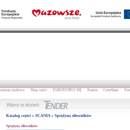
formacje użytkowe
Skup części
ZAREJESTRUJ SIĘ
Kariera
Certyfikaty
Fun
Katalog części » SCANIA » Sprężyna siłowników
Sprężyny siłowników